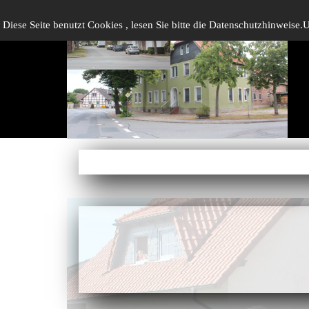
Direkt zum Seiteninhalt
Menü überspringen
Hoitlingen
Diese Seite benutzt Cookies , lesen Sie bitte die Datenschutzhinweise.
U
Aktuelles
Heute & Morgen
Gestern
Vorgestern
▼
Infos
▼