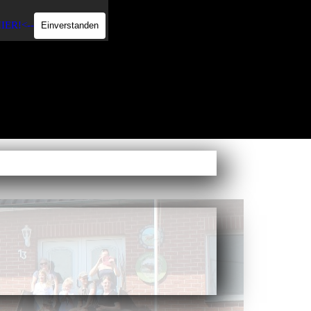
IER!
<--
Einverstanden